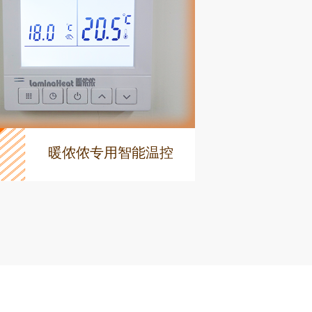
暖侬侬专用智能温控