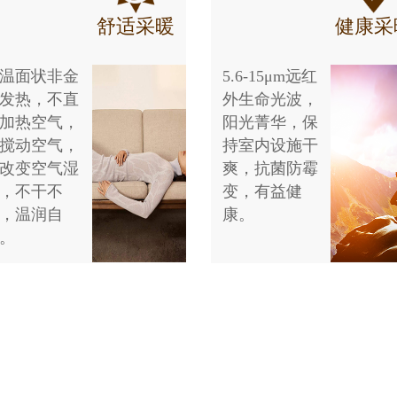
舒适采暖
健康采
温面状非金
5.6-15μm远红
发热，不直
外生命光波，
加热空气，
阳光菁华，保
搅动空气，
持室内设施干
改变空气湿
爽，抗菌防霉
，不干不
变，有益健
，温润自
康。
。