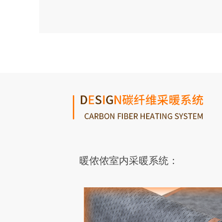
暖侬侬室内采暖系统：