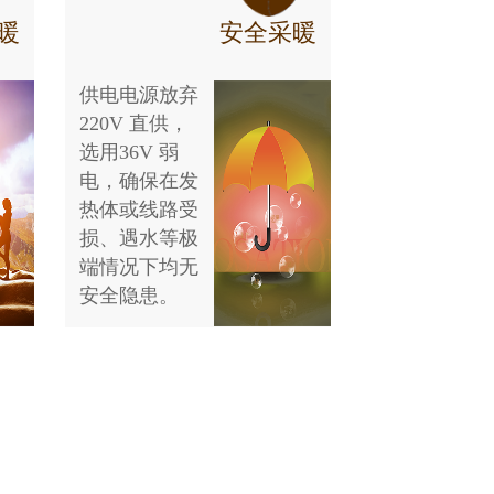
暖
安全采暖
供电电源放弃
220V 直供，
选用36V 弱
电，确保在发
热体或线路受
损、遇水等极
端情况下均无
安全隐患。