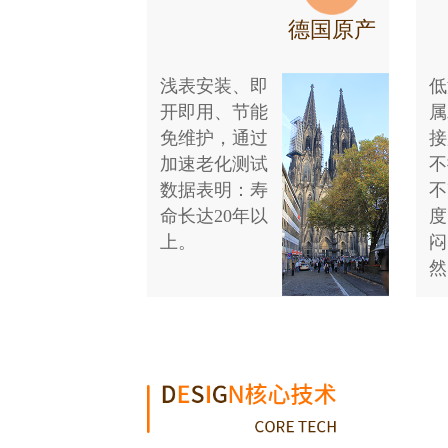
德国原产
浅表安装、即
低
开即用、节能
属
免维护，通过
接
加速老化测试
不
数据表明：寿
不
命长达20年以
度
上。
闷
然